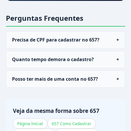
Perguntas Frequentes
Precisa de CPF para cadastrar no 657?
+
Sim, o CPF é necessário para verificação de
Quanto tempo demora o cadastro?
+
identidade e para processar saques via PIX com
tranquilidade.
O cadastro não demora nada. A verificação de
Posso ter mais de uma conta no 657?
+
cadastro pode levar até sem parar se for
solicitada.
Não. Cada CPF pode ter apenas uma cadastro
ativa. Contas duplicadas podem ser encerradas.
Veja da mesma forma sobre 657
Página Inicial
657 Como Cadastrar