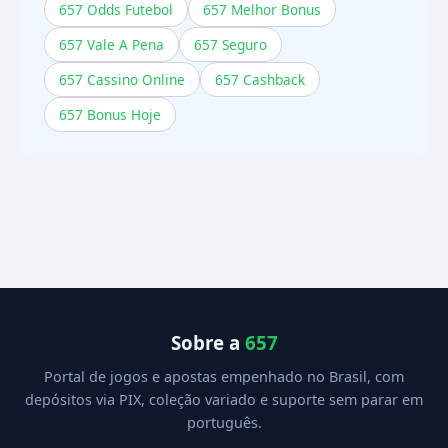
657 Odds Futebol
657 Melhor Bonus
657 Vale A Pena
657 Seguro
657 Cassino Online
657 Cashback
657 Bonus Hoje
Sobre a
657
Portal de jogos e apostas empenhado no Brasil, com
depósitos via PIX, coleção variado e suporte sem parar em
português.