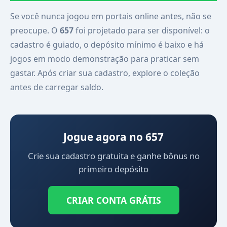
Se você nunca jogou em portais online antes, não se
preocupe. O
657
foi projetado para ser disponível: o
cadastro é guiado, o depósito mínimo é baixo e há
jogos em modo demonstração para praticar sem
gastar. Após criar sua cadastro, explore o coleção
antes de carregar saldo.
Jogue agora no 657
Crie sua cadastro gratuita e ganhe bônus no
primeiro depósito
CRIAR CONTA GRÁTIS