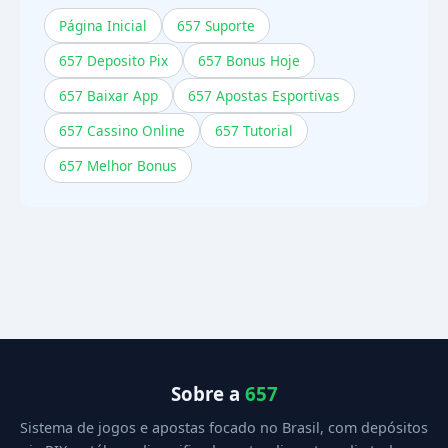
Página Inicial
657 Suporte
657 Deposito Pix
657 Bonus Hoje
657 Baixar App
657 Apostas Esportivas
657 Cassino Online
657 Tutorial
657 Melhor Bonus
Sobre a
657
Sistema de jogos e apostas focado no Brasil, com depósitos