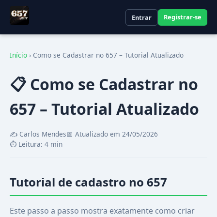
Registrar-se
Entrar
Início
›
Como se Cadastrar no 657 – Tutorial Atualizado
📋 Como se Cadastrar no
657 – Tutorial Atualizado
✍️ Carlos Mendes
📅 Atualizado em 24/05/2026
⏱️ Leitura: 4 min
Tutorial de cadastro no 657
Este passo a passo mostra exatamente como criar