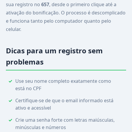
sua registro no
657
, desde o primeiro clique até a
ativação do bonificação. O processo é descomplicado
e funciona tanto pelo computador quanto pelo
celular.
Dicas para um registro sem
problemas
Use seu nome completo exatamente como
está no CPF
Certifique-se de que o email informado está
ativo e acessível
Crie uma senha forte com letras maiúsculas,
minúsculas e números