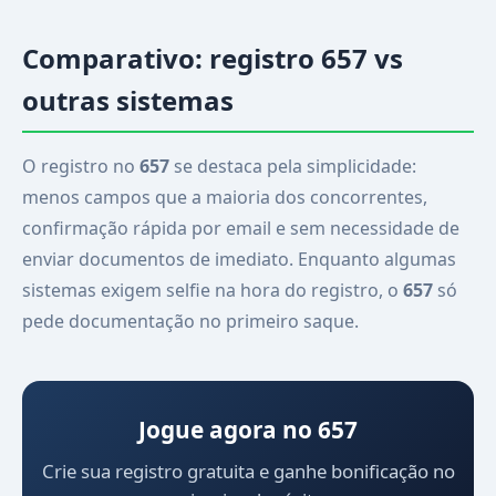
Comparativo: registro 657 vs
outras sistemas
O registro no
657
se destaca pela simplicidade:
menos campos que a maioria dos concorrentes,
confirmação rápida por email e sem necessidade de
enviar documentos de imediato. Enquanto algumas
sistemas exigem selfie na hora do registro, o
657
só
pede documentação no primeiro saque.
Jogue agora no 657
Crie sua registro gratuita e ganhe bonificação no