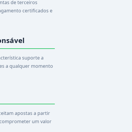
ntas de terceiros
agamento certificados e
onsável
cterística suporte a
mites a qualquer momento
ceitam apostas a partir
m comprometer um valor