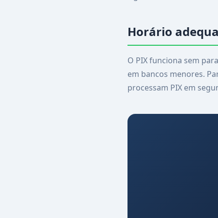
Horário adequa
O PIX funciona sem para
em bancos menores. Par
processam PIX em segun