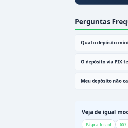
Perguntas Freq
Qual o depósito mín
O depósito mínimo via
O depósito via PIX t
depósito.
Não, depósitos via PI
Meu depósito não cai
Aguarde até 5 minutos
com o comprovante 
Veja de igual mo
Página Inicial
657