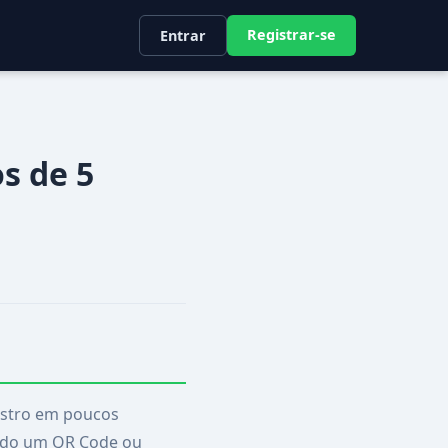
Registrar-se
Entrar
s de 5
gistro em poucos
rando um QR Code ou