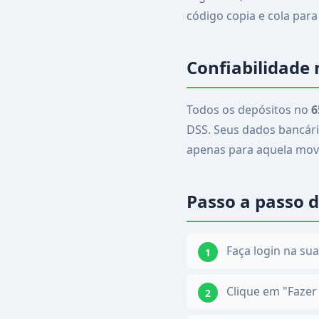
código copia e cola par
Confiabilidade 
Todos os depósitos no
6
DSS. Seus dados bancári
apenas para aquela mov
Passo a passo d
Faça login na su
Clique em "Fazer