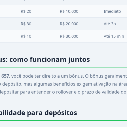
R$ 20
R$ 10.000
Imediato
R$ 30
R$ 20.000
Até 3h
R$ 10
R$ 30.000
Até 15 min
us: como funcionam juntos
o
657
, você pode ter direito a um bônus. O bônus geralment
depósito, mas algumas benefícios exigem ativação na áre
depositar para entender o rollover e o prazo de validade d
bilidade para depósitos