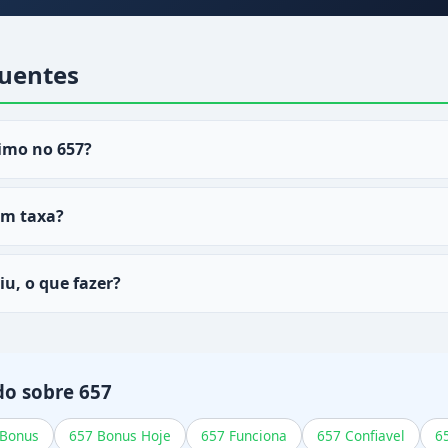
uentes
imo no 657?
 PIX é de R$ 1. Para outros formas, consulte a tabela de li
em taxa?
X no
657
são gratuitos e processados em poucos segundos.
u, o que fazer?
. Se o valor não aparecer, entre em contato com o suporte 
de pagamento.
do sobre 657
 Bonus
657 Bonus Hoje
657 Funciona
657 Confiavel
6