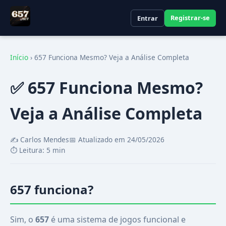
Registrar-se
Entrar
Início
›
657 Funciona Mesmo? Veja a Análise Completa
✅ 657 Funciona Mesmo?
Veja a Análise Completa
✍️ Carlos Mendes
📅 Atualizado em 24/05/2026
⏱️ Leitura: 5 min
657 funciona?
Sim, o
657
é uma sistema de jogos funcional e