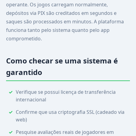
operante. Os jogos carregam normalmente,
depósitos via PIX são creditados em segundos e
saques são processados em minutos. A plataforma
funciona tanto pelo sistema quanto pelo app
comprometido.
Como checar se uma sistema é
garantido
Verifique se possui licença de transferência
internacional
Confirme que usa criptografia SSL (cadeado via
web)
Pesquise avaliações reais de jogadores em