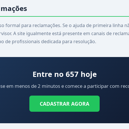
lamações
 formal para reclamações. Se o ajuda de primeira linha não 
visor. A site igualmente está presente em canais de recl
 de profissionais dedicada para resolução.
Entre no 657 hoje
-se em menos de 2 minutos e comece a participar com r
CADASTRAR AGORA