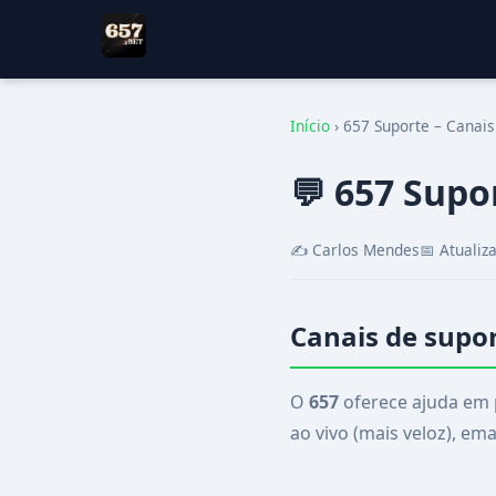
Início
›
657 Suporte – Canai
💬 657 Supo
✍️ Carlos Mendes
📅 Atuali
Canais de supo
O
657
oferece ajuda em p
ao vivo (mais veloz), ema