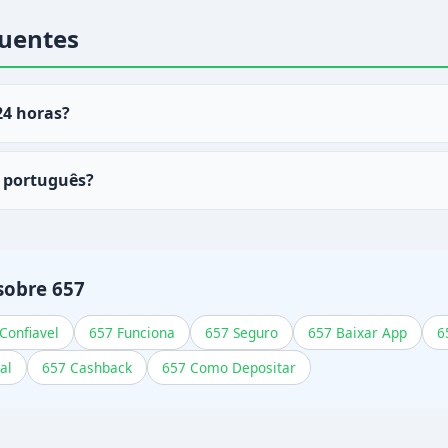
uentes
24 horas?
o
657
está liberado 24 horas por dia, 7 dias por semana.
 português?
profissionais de ajuda atende em português do Brasil.
sobre 657
Confiavel
657 Funciona
657 Seguro
657 Baixar App
6
al
657 Cashback
657 Como Depositar