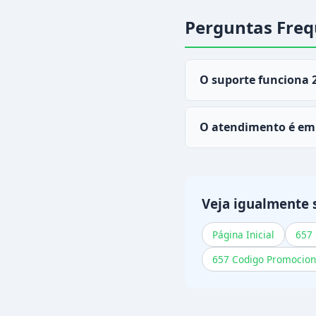
Perguntas Freq
O suporte funciona 
Sim, o chat ao vivo d
O atendimento é em
Sim, toda a grupo de 
Veja igualmente 
Página Inicial
657 
657 Codigo Promocion