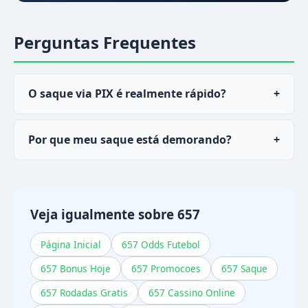
Perguntas Frequentes
O saque via PIX é realmente rápido?
+
Sim, a maioria dos saques via PIX no
657
cai em
Por que meu saque está demorando?
+
menos de 30 minutos.
Pode ser verificação de perfil pendente ou
rollover de bonificação não cumprido. Verifique
esses itens ou contate o atendimento.
Veja igualmente sobre 657
Página Inicial
657 Odds Futebol
657 Bonus Hoje
657 Promocoes
657 Saque
657 Rodadas Gratis
657 Cassino Online