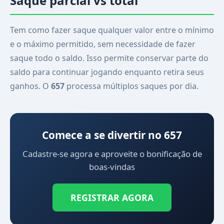
Saque parcial vs total
Tem como fazer saque qualquer valor entre o mínimo
e o máximo permitido, sem necessidade de fazer
saque todo o saldo. Isso permite conservar parte do
saldo para continuar jogando enquanto retira seus
ganhos. O
657
processa múltiplos saques por dia.
Comece a se divertir no 657
Cadastre-se agora e aproveite o bonificação de
boas-vindas
REGISTRAR AGORA