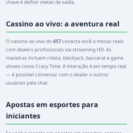
chave é definir metas de saída.
Cassino ao vivo: a aventura real
O cassino ao vivo do
657
conecta você a mesas reais
com dealers profissionais via streaming HD. As
maneiras incluem roleta, blackjack, baccarat e game
shows como Crazy Time. A interação é em tempo real
— é possível conversar com o dealer e outros
usuários pelo chat.
Apostas em esportes para
iniciantes