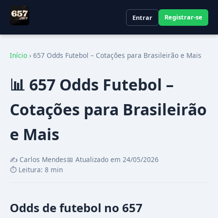
Registrar-se
Entrar
Início
›
657 Odds Futebol – Cotações para Brasileirão e Mais
📊 657 Odds Futebol –
Cotações para Brasileirão
e Mais
✍️ Carlos Mendes
📅 Atualizado em 24/05/2026
⏱️ Leitura: 8 min
Odds de futebol no 657