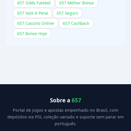
657 Odds Futebol
657 Melhor Bonus
657 Vale A Pena
657 Seguro
657 Cassino Online
657 Cashback
657 Bonus Hoje
Sobre a
657
Portal de jogos e apostas empenhado no Brasil, com
depósitos via PIX, coleção variado e suporte sem parar em
português.