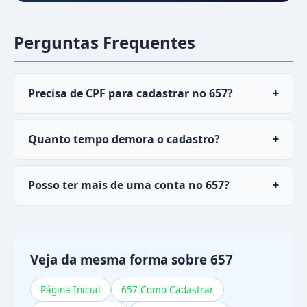
Perguntas Frequentes
Precisa de CPF para cadastrar no 657?
+
Sim, o CPF é necessário para verificação de
Quanto tempo demora o cadastro?
+
identidade e para processar saques via PIX com
tranquilidade.
O cadastro não demora nada. A verificação de
Posso ter mais de uma conta no 657?
+
cadastro pode levar até sem parar se for
solicitada.
Não. Cada CPF pode ter apenas uma cadastro
ativa. Contas duplicadas podem ser encerradas.
Veja da mesma forma sobre 657
Página Inicial
657 Como Cadastrar