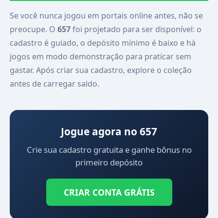
Se você nunca jogou em portais online antes, não se
preocupe. O
657
foi projetado para ser disponível: o
cadastro é guiado, o depósito mínimo é baixo e há
jogos em modo demonstração para praticar sem
gastar. Após criar sua cadastro, explore o coleção
antes de carregar saldo.
Jogue agora no 657
Crie sua cadastro gratuita e ganhe bônus no
primeiro depósito
CRIAR CONTA GRÁTIS