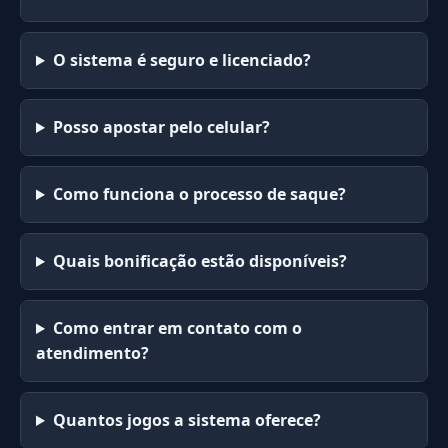
O sistema é seguro e licenciado?
Posso apostar pelo celular?
Como funciona o processo de saque?
Quais bonificação estão disponíveis?
Como entrar em contato com o
atendimento?
Quantos jogos a sistema oferece?