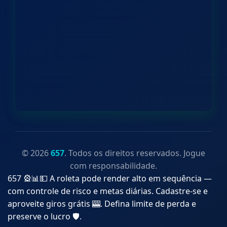
© 2026
657
. Todos os direitos reservados. Jogue
com responsabilidade.
657 🎡📊💵 A roleta pode render alto em sequência —
com controle de risco e metas diárias. Cadastre-se e
aproveite giros grátis 🎰. Defina limite de perda e
preserve o lucro 🛡️.