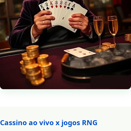
Cassino ao vivo x jogos RNG