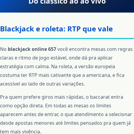
Do clássico ao ao vivo
Blackjack e roleta: RTP que vale
No
blackjack online 657
você encontra mesas com regras
claras e ritmo de jogo estável, onde dá pra aplicar
estratégia com calma. Na roleta, a versão europeia
costuma ter RTP mais cativante que a americana, e fica
acessível ao lado de outras variações.
Pra quem prefere giros mais rápidas, o baccarat entra
como opção direta. Em todas as mesas os limites
aparecem antes de entrar, o que atendimento a selecionar
desde apostas menores até limites pensados pra quem já
tem mais vivência.