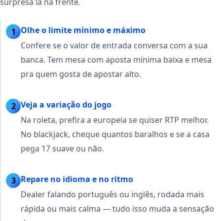
surpresa lá na frente.
Olhe o limite mínimo e máximo
1
Confere se o valor de entrada conversa com a sua
banca. Tem mesa com aposta mínima baixa e mesa
pra quem gosta de apostar alto.
Veja a variação do jogo
2
Na roleta, prefira a europeia se quiser RTP melhor.
No blackjack, cheque quantos baralhos e se a casa
pega 17 suave ou não.
Repare no idioma e no ritmo
3
Dealer falando português ou inglês, rodada mais
rápida ou mais calma — tudo isso muda a sensação