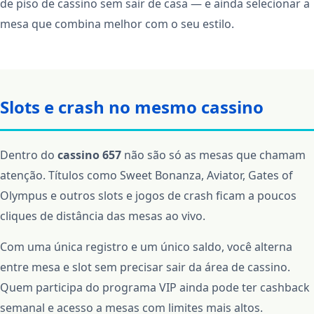
de piso de cassino sem sair de casa — e ainda selecionar a
mesa que combina melhor com o seu estilo.
Slots e crash no mesmo cassino
Dentro do
cassino 657
não são só as mesas que chamam
atenção. Títulos como Sweet Bonanza, Aviator, Gates of
Olympus e outros slots e jogos de crash ficam a poucos
cliques de distância das mesas ao vivo.
Com uma única registro e um único saldo, você alterna
entre mesa e slot sem precisar sair da área de cassino.
Quem participa do programa VIP ainda pode ter cashback
semanal e acesso a mesas com limites mais altos.