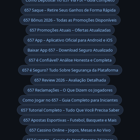
657 Saque – Retire Seus Ganhos de Forma Rápida
657 Bônus 2026 – Todas as Promoções Disponíveis
657 Promoções Atuais – Ofertas Atualizadas
657 App – Aplicativo Oficial para Android e iOS
Baixar App 657 – Download Seguro Atualizado
657 é Confiável? Análise Honesta e Completa
657 é Seguro? Tudo Sobre Segurança da Plataforma
657 Review 2026 – Avaliação Detalhada
657 Reclamações – O Que Dizem os Jogadores
Como Jogar no 657 – Guia Completo para Iniciantes
657 Tutorial Completo – Tudo Que Você Precisa Saber
657 Apostas Esportivas – Futebol, Basquete e Mais
657 Cassino Online – Jogos, Mesas e Ao Vivo
657 Suporte – Canais de Atendimento 24 Horas