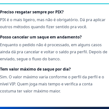
Preciso resgatar sempre por PIX?
PIX é o mais ligeiro, mas não é obrigatório. Dá pra aplicar
outros métodos quando fizer sentido pra você.
Posso cancelar um saque em andamento?
Enquanto o pedido não é processado, em alguns casos
ainda dá pra cancelar e voltar o saldo pra perfil. Depois de
enviado, segue o fluxo do banco.
Tem valor máximo de saque por dia?
Sim. O valor máximo varia conforme o perfil da perfil e o
nível VIP. Quem joga mais tempo e verifica a conta
costuma ter valor máximo maior.