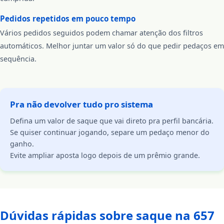
Pedidos repetidos em pouco tempo
Vários pedidos seguidos podem chamar atenção dos filtros
automáticos. Melhor juntar um valor só do que pedir pedaços em
sequência.
Pra não devolver tudo pro sistema
Defina um valor de saque que vai direto pra perfil bancária.
Se quiser continuar jogando, separe um pedaço menor do
ganho.
Evite ampliar aposta logo depois de um prêmio grande.
Dúvidas rápidas sobre saque na 657