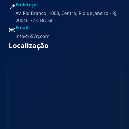
Endereço:
📍
Av. Rio Branco, 1063, Centro, Rio de Janeiro - RJ,
20040-773, Brasil
Email:
📧
info@657q.com
Localização