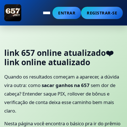
ENTRAR
REGISTRAR-SE
link 657 online atualizado❤️
link online atualizado
Quando os resultados começam a aparecer, a dúvida
vira outra: como
sacar ganhos na 657
sem dor de
cabeça? Entender saque PIX, rollover de bônus e
verificação de conta deixa esse caminho bem mais
claro.
Nesta página você encontra o básico pra ir do prêmio