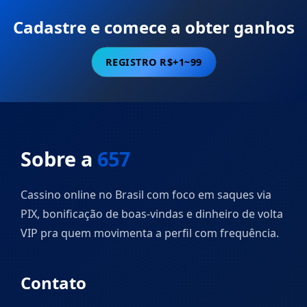
Cadastre e comece a obter ganhos
REGISTRO R$+1~99
Sobre a
657
Cassino online no Brasil com foco em saques via
PIX, bonificação de boas‑vindas e dinheiro de volta
VIP pra quem movimenta a perfil com frequência.
Contato