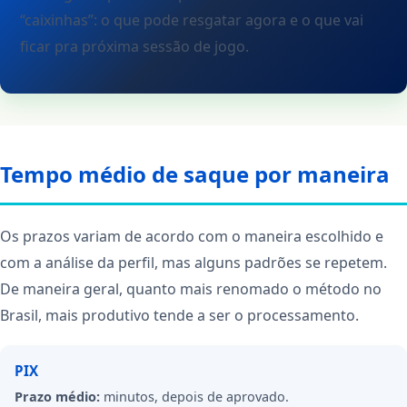
“caixinhas”: o que pode resgatar agora e o que vai
ficar pra próxima sessão de jogo.
Tempo médio de saque por maneira
Os prazos variam de acordo com o maneira escolhido e
com a análise da perfil, mas alguns padrões se repetem.
De maneira geral, quanto mais renomado o método no
Brasil, mais produtivo tende a ser o processamento.
PIX
Prazo médio:
minutos, depois de aprovado.