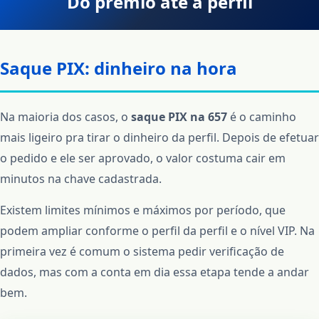
Do prêmio até a perfil
Saque PIX: dinheiro na hora
Na maioria dos casos, o
saque PIX na 657
é o caminho
mais ligeiro pra tirar o dinheiro da perfil. Depois de efetuar
o pedido e ele ser aprovado, o valor costuma cair em
minutos na chave cadastrada.
Existem limites mínimos e máximos por período, que
podem ampliar conforme o perfil da perfil e o nível VIP. Na
primeira vez é comum o sistema pedir verificação de
dados, mas com a conta em dia essa etapa tende a andar
bem.