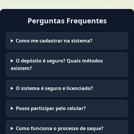
Perguntas Frequentes
Como me cadastrar na sistema?
O depósito é seguro? Quais métodos
existem?
O sistema é seguro e licenciado?
Posso participar pelo celular?
Como funciona o processo de saque?