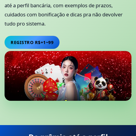
até a perfil bancária, com exemplos de prazos,
cuidados com bonificação e dicas pra não devolver
tudo pro sistema.
REGISTRO R$+1~99